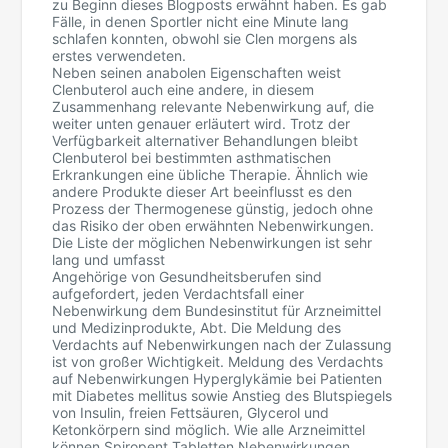
zu Beginn dieses Blogposts erwähnt haben. Es gab
Fälle, in denen Sportler nicht eine Minute lang
schlafen konnten, obwohl sie Clen morgens als
erstes verwendeten.
Neben seinen anabolen Eigenschaften weist
Clenbuterol auch eine andere, in diesem
Zusammenhang relevante Nebenwirkung auf, die
weiter unten genauer erläutert wird. Trotz der
Verfügbarkeit alternativer Behandlungen bleibt
Clenbuterol bei bestimmten asthmatischen
Erkrankungen eine übliche Therapie. Ähnlich wie
andere Produkte dieser Art beeinflusst es den
Prozess der Thermogenese günstig, jedoch ohne
das Risiko der oben erwähnten Nebenwirkungen.
Die Liste der möglichen Nebenwirkungen ist sehr
lang und umfasst
Angehörige von Gesundheitsberufen sind
aufgefordert, jeden Verdachtsfall einer
Nebenwirkung dem Bundesinstitut für Arzneimittel
und Medizinprodukte, Abt. Die Meldung des
Verdachts auf Nebenwirkungen nach der Zulassung
ist von großer Wichtigkeit. Meldung des Verdachts
auf Nebenwirkungen Hyperglykämie bei Patienten
mit Diabetes mellitus sowie Anstieg des Blutspiegels
von Insulin, freien Fettsäuren, Glycerol und
Ketonkörpern sind möglich. Wie alle Arzneimittel
können Spiropent Tabletten Nebenwirkungen