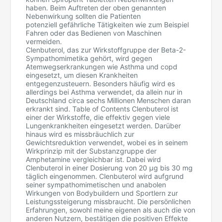
haben. Beim Auftreten der oben genannten
Nebenwirkung sollten die Patienten
potenziell gefährliche Tätigkeiten wie zum Beispiel
Fahren oder das Bedienen von Maschinen
vermeiden.
Clenbuterol, das zur Wirkstoffgruppe der Beta-2-
Sympathomimetika gehört, wird gegen
Atemwegserkrankungen wie Asthma und copd
eingesetzt, um diesen Krankheiten
entgegenzusteuern. Besonders häufig wird es
allerdings bei Asthma verwendet, da allein nur in
Deutschland circa sechs Millionen Menschen daran
erkrankt sind. Table of Contents Clenbuterol ist
einer der Wirkstoffe, die effektiv gegen viele
Lungenkrankheiten eingesetzt werden. Darüber
hinaus wird es missbräuchlich zur
Gewichtsreduktion verwendet, wobei es in seinem
Wirkprinzip mit der Substanzgruppe der
Amphetamine vergleichbar ist. Dabei wird
Clenbuterol in einer Dosierung von 20 µg bis 30 mg
täglich eingenommen. Clenbuterol wird aufgrund
seiner sympathomimetischen und anabolen
Wirkungen von Bodybuildern und Sportlern zur
Leistungssteigerung missbraucht. Die persönlichen
Erfahrungen, sowohl meine eigenen als auch die von
anderen Nutzern, bestätigen die positiven Effekte