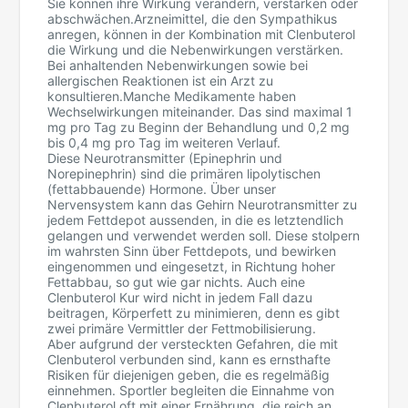
Sie können ihre Wirkung verändern, verstärken oder
abschwächen.Arzneimittel, die den Sympathikus
anregen, können in der Kombination mit Clenbuterol
die Wirkung und die Nebenwirkungen verstärken.
Bei anhaltenden Nebenwirkungen sowie bei
allergischen Reaktionen ist ein Arzt zu
konsultieren.Manche Medikamente haben
Wechselwirkungen miteinander. Das sind maximal 1
mg pro Tag zu Beginn der Behandlung und 0,2 mg
bis 0,4 mg pro Tag im weiteren Verlauf.
Diese Neurotransmitter (Epinephrin und
Norepinephrin) sind die primären lipolytischen
(fettabbauende) Hormone. Über unser
Nervensystem kann das Gehirn Neurotransmitter zu
jedem Fettdepot aussenden, in die es letztendlich
gelangen und verwendet werden soll. Diese stolpern
im wahrsten Sinn über Fettdepots, und bewirken
eingenommen und eingesetzt, in Richtung hoher
Fettabbau, so gut wie gar nichts. Auch eine
Clenbuterol Kur wird nicht in jedem Fall dazu
beitragen, Körperfett zu minimieren, denn es gibt
zwei primäre Vermittler der Fettmobilisierung.
Aber aufgrund der versteckten Gefahren, die mit
Clenbuterol verbunden sind, kann es ernsthafte
Risiken für diejenigen geben, die es regelmäßig
einnehmen. Sportler begleiten die Einnahme von
Clenbuterol oft mit einer Ernährung, die reich an