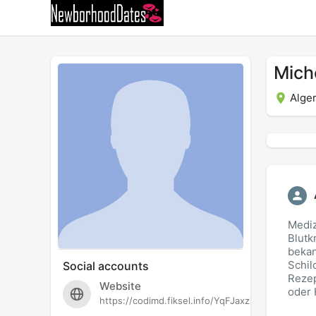
Mich
Alger
Mediz
Blutk
bekan
Schil
Social accounts
Rezep
Website
oder
https://codimd.fiksel.info/YqFJaxz7SuixXWqXN4