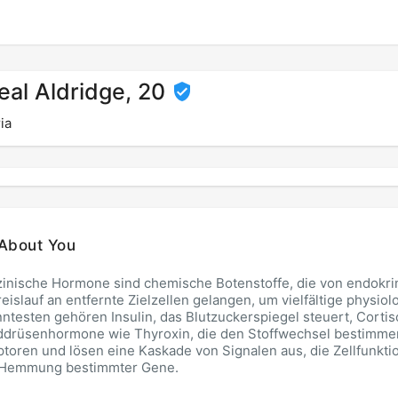
eal Aldridge, 20
ia
About You
inische Hormone sind chemische Botenstoffe, die von endokr
reislauf an entfernte Zielzellen gelangen, um vielfältige physio
ntesten gehören Insulin, das Blutzucker­spiegel steuert, Cortis
ddrüsenhormone wie Thyroxin, die den Stoffwechsel bestimmen
toren und lösen eine Kaskade von Signalen aus, die Zellfunkti
 Hemmung bestimmter Gene.
ByNA/