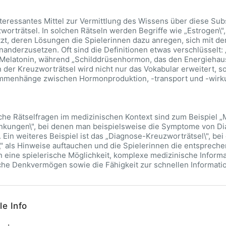
nteressantes Mittel zur Vermittlung des Wissens über diese Su
worträtsel. In solchen Rätseln werden Begriffe wie „Estrogen\",
zt, deren Lösungen die Spielerinnen dazu anregen, sich mit d
nanderzusetzen. Oft sind die Definitionen etwas verschlüsselt: 
Melatonin, während „Schilddrüsenhormon, das den Energiehaush
 der Kreuzworträtsel wird nicht nur das Vokabular erweitert, so
menhänge zwischen Hormonproduktion, -transport und -wirku
che Rätselfragen im medizinischen Kontext sind zum Beispiel „
nkungen\", bei denen man beispielsweise die Symptome von Di
 Ein weiteres Beispiel ist das „Diagnose-Kreuzworträtsel\", be
" als Hinweise auftauchen und die Spielerinnen die entspreche
n eine spielerische Möglichkeit, komplexe medizinische Informa
che Denkvermögen sowie die Fähigkeit zur schnellen Informati
le Info