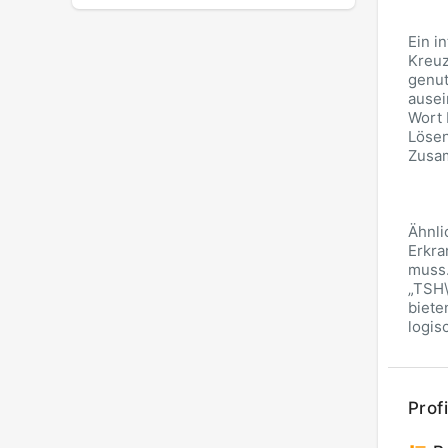
Ein i
Kreuz
genut
ausei
Wort 
Lösen
Zusam
Ähnli
Erkra
muss.
„TSH\
biete
logis
Profi