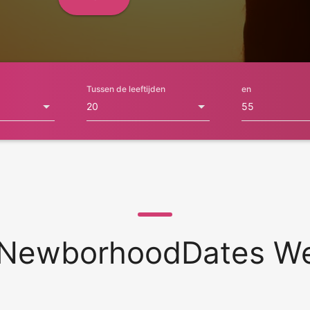
Tussen de leeftijden
en
NewborhoodDates W