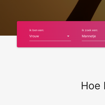
ik ben een:
ik zoek een:
Hoe 