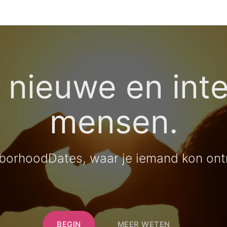
nieuwe en int
mensen.
orhoodDates, waar je iemand kon ont
BEGIN
MEER WETEN