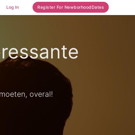
Log In
Register For NewborhoodDates
eressante
moeten, overal!