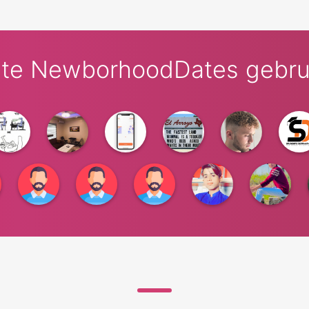
ste NewborhoodDates gebrui